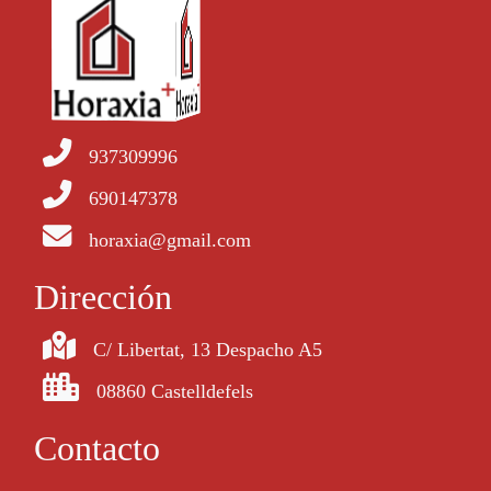
937309996
690147378
horaxia@gmail.com
Dirección
C/ Libertat, 13 Despacho A5
08860 Castelldefels
Contacto